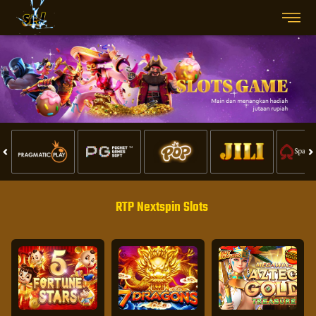
RTP Nextspin Slots