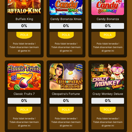
Buffalo King
Candy Bonanza Xmas
Candy Bonanza
0%
0%
0%
Pola tidak tersedia !
Pola tidak tersedia !
Pola tidak tersedia !
Tidak disarankan bermain
Tidak disarankan bermain
Tidak disarankan bermain
di game ini
di game ini
di game ini
Classic Fruits 7
Cleopatra's Fortune
Crazy Monkey Deluxe
0%
0%
0%
Pola tidak tersedia !
Pola tidak tersedia !
Pola tidak tersedia !
Tidak disarankan bermain
Tidak disarankan bermain
Tidak disarankan bermain
di game ini
di game ini
di game ini