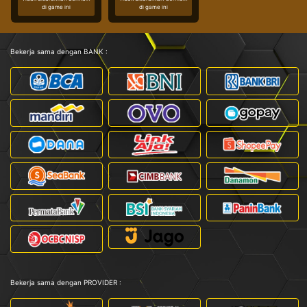
di game ini
di game ini
Bekerja sama dengan BANK :
Bekerja sama dengan PROVIDER :